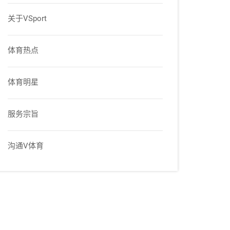
关于VSport
体育热点
体育明星
服务宗旨
沟通V体育