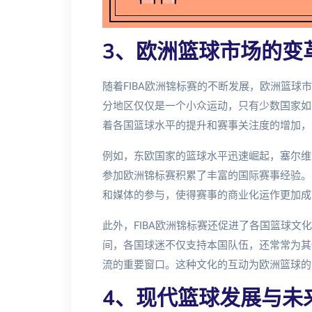
3、欧洲篮球市场的变
随着FIBA欧洲锦标赛的不断发展，欧洲篮
分地区仅仅是一个小众运动，只有少数国家如
着各国篮球水平的提升和赛事关注度的增加，
例如，东欧国家的篮球水平迅速崛起，塞尔维
参加欧洲锦标赛积累了丰富的国际赛事经验。
和媒体的参与，使得赛事的商业化运作更加成
此外，FIBA欧洲锦标赛还促进了各国篮球
间，各国球迷不仅支持本国队伍，还常常为其
流的重要窗口。这种文化的互动为欧洲篮球的
4、现代篮球发展与未