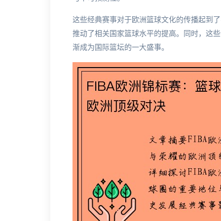
这些经典赛事对于欧洲篮球文化的传播起到了
推动了相关国家篮球水平的提高。同时，这些
渐成为国际篮坛的一大盛事。