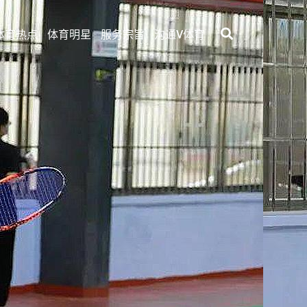
体育热点
体育明星
服务宗旨
沟通V体育