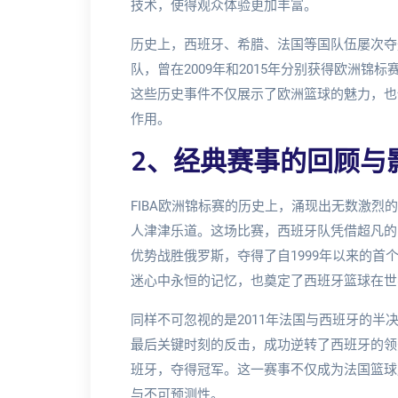
技术，使得观众体验更加丰富。
历史上，西班牙、希腊、法国等国队伍屡次夺
队，曾在2009年和2015年分别获得欧洲
这些历史事件不仅展示了欧洲篮球的魅力，也
作用。
2、经典赛事的回顾与
FIBA欧洲锦标赛的历史上，涌现出无数激烈
人津津乐道。这场比赛，西班牙队凭借超凡的
优势战胜俄罗斯，夺得了自1999年以来的
迷心中永恒的记忆，也奠定了西班牙篮球在世
同样不可忽视的是2011年法国与西班牙的
最后关键时刻的反击，成功逆转了西班牙的领
班牙，夺得冠军。这一赛事不仅成为法国篮球
与不可预测性。