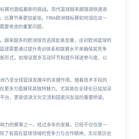
洲锦标赛也面临着新的挑战。现代篮球越来越强调快速进
，比赛节奏更加紧张。FIBA欧洲锦标赛如何适应这一
需要考虑的重要问题。
化，越来越多的欧洲球员选择赴美发展，这对欧洲篮球的
篮球需要通过提升青训体系和联赛水平来确保其竞争
多创新形式，如增设更多互动环节和提升球迷参与度，以
在欧洲乃至全球篮球发展中的关键作用。随着技术手段的
在更多方面展现其独特魅力。尤其是在全球化日益加深
竞技平台，更是促进文化交流和国家间友谊的重要桥梁。
和影响力的赛事之一，经过多年的发展，已经不仅仅是一
现了各国在篮球领域的竞争力与合作精神。无论是历史