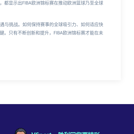
，都显示出FIBA欧洲锦标赛在推动欧洲篮球乃至全球
的机遇与挑战。如何保持赛事的全球吸引力、如何适应快
键。只有不断创新和提升，FIBA欧洲锦标赛才能在未