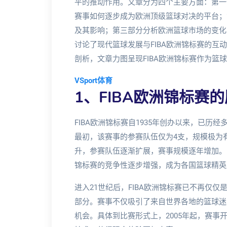
平的推动作用。文章分为四个主要方面：第一
赛事如何逐步成为欧洲顶级篮球对决的平台；
及其影响；第三部分分析欧洲篮球市场的变化
讨论了现代篮球发展与FIBA欧洲锦标赛的
剖析，文章力图呈现FIBA欧洲锦标赛作为篮
VSport体育
1、FIBA欧洲锦标赛
FIBA欧洲锦标赛自1935年创办以来，已
最初，该赛事的参赛队伍仅为4支，规模极为
升，参赛队伍逐渐扩展，赛事规模逐年增加。1
锦标赛的竞争性逐步增强，成为各国篮球精英
进入21世纪后，FIBA欧洲锦标赛已不再仅
部分。赛事不仅吸引了来自世界各地的篮球迷
机会。具体到比赛形式上，2005年起，赛