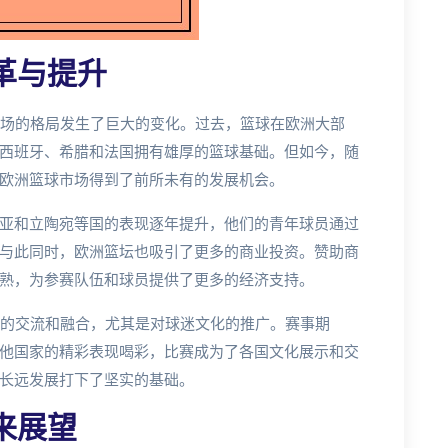
革与提升
球市场的格局发生了巨大的变化。过去，篮球在欧洲大部
西班牙、希腊和法国拥有雄厚的篮球基础。但如今，随
欧洲篮球市场得到了前所未有的发展机会。
亚和立陶宛等国的表现逐年提升，他们的青年球员通过
与此同时，欧洲篮坛也吸引了更多的商业投资。赞助商
熟，为参赛队伍和球员提供了更多的经济支持。
文化的交流和融合，尤其是对球迷文化的推广。赛事期
他国家的精彩表现喝彩，比赛成为了各国文化展示和交
长远发展打下了坚实的基础。
来展望