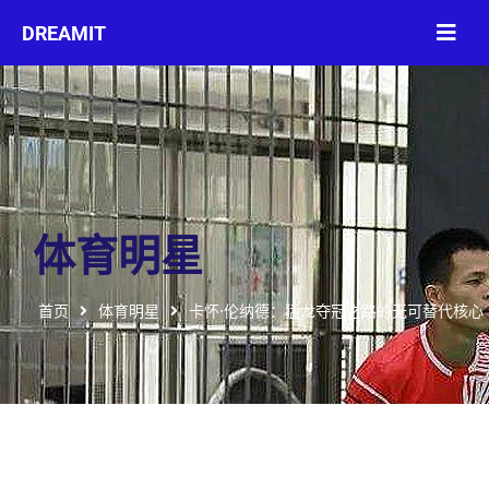
体育明星
首页
体育明星
卡怀·伦纳德：猛龙夺冠之路的无可替代核心