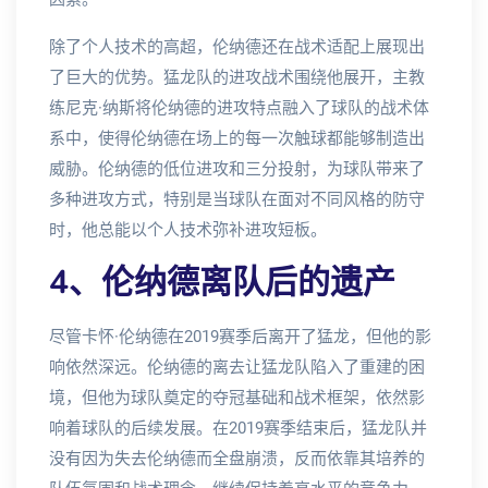
除了个人技术的高超，伦纳德还在战术适配上展现出
了巨大的优势。猛龙队的进攻战术围绕他展开，主教
练尼克·纳斯将伦纳德的进攻特点融入了球队的战术体
系中，使得伦纳德在场上的每一次触球都能够制造出
威胁。伦纳德的低位进攻和三分投射，为球队带来了
多种进攻方式，特别是当球队在面对不同风格的防守
时，他总能以个人技术弥补进攻短板。
4、伦纳德离队后的遗产
尽管卡怀·伦纳德在2019赛季后离开了猛龙，但他的影
响依然深远。伦纳德的离去让猛龙队陷入了重建的困
境，但他为球队奠定的夺冠基础和战术框架，依然影
响着球队的后续发展。在2019赛季结束后，猛龙队并
没有因为失去伦纳德而全盘崩溃，反而依靠其培养的