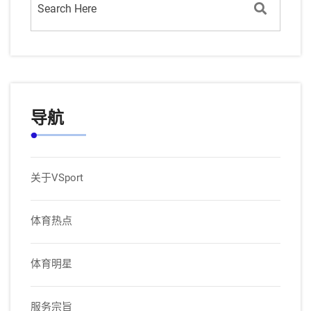
导航
关于VSport
体育热点
体育明星
服务宗旨