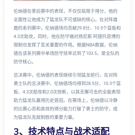
伦纳德在季后赛中的表现，不仅仅局限于得分，他的
全面性让他成为了猛龙队不可或缺的核心。在对阵雄
鹿的系列赛中，伦纳德场均贡献29.8分、10.5个篮板和
4.3次助攻，同时，他在防守端对扬尼斯·阿德托昆博的
限制也发挥了至关重要的作用。根据NBA数据，伦纳
德在该系列赛中单场防守效率达到了103.5，是全队的
防守核心。
总决赛中，伦纳德的表现继续引领猛龙前行。在对阵
勇士队的总决赛中，伦纳德场均得到28.5分、10.3个篮
板、4.3次助攻和2.0次抢断，以其无懈可击的全能表现
助力猛龙队赢得历史首冠。在赛场上，伦纳德以冷静
的比赛心态和高效的得分能力打破了勇士的防守，成
为猛龙队克敌制胜的重要力量。
3、技术特点与战术适配