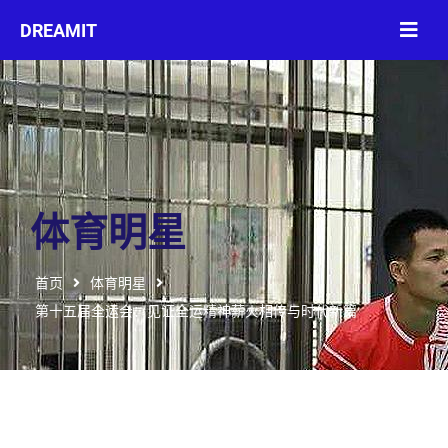
体育明星
首页
体育明星
第十五届全运会：见证全运精神薪火相传与时代新篇