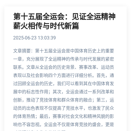
第十五届全运会：见证全运精神
薪火相传与时代新篇
2025-06-23 13:03:39
文章摘要：第十五届全运会是中国体育历史上的重要
一章，充分展现了全运精神的传承与时代发展的紧密
联系。文章从全运会的历史背景、赛事改革、运动员
表现以及社会影响四个方面进行详细分析。首先，通
过回顾全运会的历史，我们可以看到其在中国体育发
展中的标志性作用；其次，全运会通过一系列改革和
创新，推动了竞技体育和群众体育的融合；第三，运
动员的出色表现不仅提高了竞技水平，也激发了民众
的体育热情；最后，赛事对社会文化和精神风貌的影
响也不容忽视。全运会不仅是体育竞技的盛会，更是