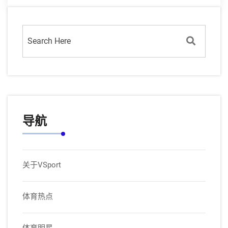
导航
关于VSport
体育热点