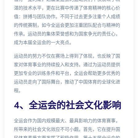
湛的技术水平，更在比赛中传递了体育精神的核心价
值：拼搏与团队协作。不同于过去更多注重个人成绩
的传统赛制，如今全运会更加注重团队配合与精神的
传承。运动员的集体荣誉感和为国家争光的责任心，
成为本届全运会的一大亮点。
运动员的努力不仅在赛场上得到了体现，也反映了国
家对体育事业的持续投入和支持。通过为运动员提供
更加专业的训练条件和平台，全运会帮助更多优秀的
运动员走向了国际舞台，推动了中国体育的全球化进
程。
4、全运会的社会文化影响
全运会作为国内规模最大、最具影响力的体育赛事，
所带来的社会文化效应不可小觑。首先，它在提升国