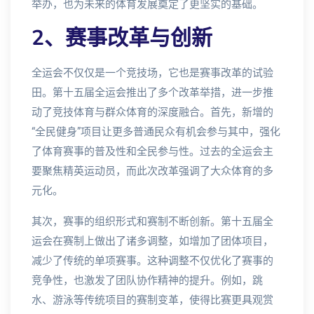
举办，也为未来的体育发展奠定了更坚实的基础。
2、赛事改革与创新
全运会不仅仅是一个竞技场，它也是赛事改革的试验
田。第十五届全运会推出了多个改革举措，进一步推
动了竞技体育与群众体育的深度融合。首先，新增的
“全民健身”项目让更多普通民众有机会参与其中，强化
了体育赛事的普及性和全民参与性。过去的全运会主
要聚焦精英运动员，而此次改革强调了大众体育的多
元化。
其次，赛事的组织形式和赛制不断创新。第十五届全
运会在赛制上做出了诸多调整，如增加了团体项目，
减少了传统的单项赛事。这种调整不仅优化了赛事的
竞争性，也激发了团队协作精神的提升。例如，跳
水、游泳等传统项目的赛制变革，使得比赛更具观赏