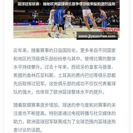
近年来，随着赛事的日益国际化，更多来自不同国家
和地区的顶级俱乐部纷纷参与其中，使得比赛的整体
水平持续攀升。过去十年来，西班牙的皇家马德里、
希腊的奥林匹亚科斯、土耳其的费内巴切等俱乐部都
先后取得过冠军。这些俱乐部的成功不仅仅代表着球
队的强大，也体现了欧洲篮球整体水平的提升。
随着联盟赛事逐步增加，球迷的参与度和对赛事的关
注度也不断提高。特别是通过电视转播与社交媒体的
助力，欧洲篮球冠军联赛成为了全球范围内篮球迷热
衷讨论的话题。