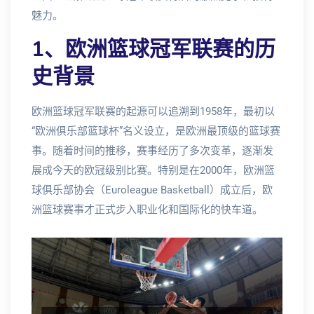
魅力。
1、欧洲篮球冠军联赛的历
史背景
欧洲篮球冠军联赛的起源可以追溯到1958年，最初以
“欧洲俱乐部篮球杯”名义设立，是欧洲最顶级的篮球赛
事。随着时间的推移，赛事经历了多次变革，逐渐发
展成今天的欧冠级别比赛。特别是在2000年，欧洲篮
球俱乐部协会（Euroleague Basketball）成立后，欧
洲篮球赛事才正式步入职业化和国际化的快车道。