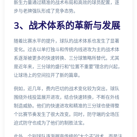
新生力量通过精准的战术布局和高效的球员配置，逐
步与老牌强队形成了竞争态势。
3、战术体系的革新与发展
随着比赛水平的提升，球队的战术体系也发生了显著
变化。过去以单打独斗和传统内线进攻为主的战术体
系逐渐被更多的快速转换、三分球策略所替代。尤其
是近年来，三分球的盛行和“位置不重要”理念的兴起，
让球场上的空间拉开了新的篇章。
例如，近几年，费内巴切的战术变化较为突出，球队
围绕外线投篮展开进攻，结合快速转换，不断在外线
制造威胁。他们的快速进攻和精准的三分球也使得整
个比赛节奏发生了很大改变。同时，防守端的全场压
迫式防守也成为了他们的制胜法宝。
此外，个别球队逐渐摒弃传统的“大个子”战术，而是注