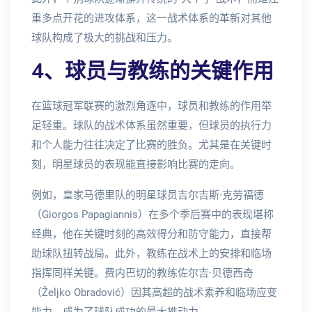
重多点开花的进攻体系，这一战术体系的革新对其他
球队构成了极大的挑战和压力。
4、球员与教练的关键作用
在篮球冠军联赛的激烈角逐中，球员和教练的作用举
足轻重。球队的战术体系虽然重要，但球员的执行力
和个人能力往往决定了比赛的胜负。尤其是在关键时
刻，明星球员的表现能直接影响比赛的走向。
例如，皇家马德里队的明星球员吉尔吉斯·克劳福德
（Giorgos Papagiannis）在多个季后赛中的表现堪称
经典，他在关键时刻的高效得分和防守能力，直接帮
助球队扭转战局。此外，教练在战术上的安排和临场
指挥同样关键。费内巴切的教练佐尔吉·贝德西奇
（Željko Obradović）因其高超的战术素养和临场应变