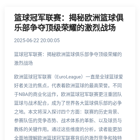
篮球冠军联赛：揭秘欧洲篮球俱
乐部争夺顶级荣耀的激烈战场
2025-06-22 20:00:05
篮球冠军联赛：揭秘欧洲篮球俱乐部争夺顶级荣耀的
激烈战场
欧洲篮球冠军联赛（EuroLeague）一直是全球篮球爱
好者关注的焦点，代表着欧洲篮球的最高荣誉。不同
于NBA的商业化运作，欧洲篮球冠军联赛更注重团队
篮球与战术配合，成为了世界各大篮球俱乐部的必争
之地。本文将深入探讨四个方面：联赛的历史背景、
参赛队伍的竞争态势、战术体系的革新、以及球员与
教练的关键作用。通过这些维度的分析，读者能更加
全面地理解欧洲篮球冠军联赛背后的激烈竞争和独特