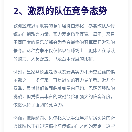
2、激烈的队伍竞争态势
欧洲篮球冠军联赛的竞争堪称白热化，参赛球队从传
统豪门到新兴力量，实力差距微乎其微。每年，来自
不同国家的俱乐部都会为争夺最终的冠军展开激烈的
争夺。这种竞争不仅仅体现在球场上，更体现在球队
的财力、人员配置、以及战术深度的比拼。
例如，皇家马德里是该联赛最具实力和历史底蕴的俱
乐部之一，多年来一直是冠军的有力竞争者。近几个
赛季，虽然他们曾面临着如费内巴切、巴萨等强队的
挑战，但凭借其丰富的欧战经验和强大的阵容深度，
依然保持了强势的竞争力。
然而，像摩纳哥、贝尔格莱德等近年来崭露头角的新
兴球队也正在迅速缩小与传统豪门之间的差距。这些