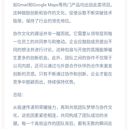
如Gmail和Google Maps等热门产品均出自此类项目。
这种鼓励创新和协作的文化，促使谷歌不断突破技术
极限，保持了行业的领先地位。
协作文化的建设并非一蹴而就。它需要从领导层到每
一位员工的共同参与和推动。企业应鼓励成员提出不
同的想法并进行讨论，这种包容与开放的氛围能够催
生更多的创新机会。此外，团队之间的协作不仅限于
公司内部，还可以通过与外部合作伙伴的合作来激发
创新的灵感。只有不断通过协作和创新，企业才能在
竞争中脱颖而出，持续保持优势。
总结：
从极速传递到荣耀接力，再到共筑团队梦想与协作文
化，这些因素紧密相连，共同构成了团队成功的关
键。每一个高效运作的团队背后，都有无数的瞬间反