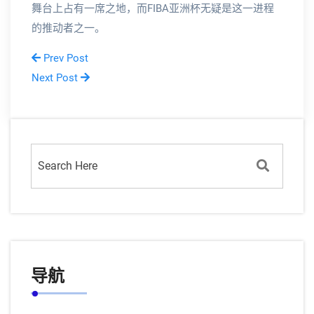
舞台上占有一席之地，而FIBA亚洲杯无疑是这一进程
的推动者之一。
Prev Post
Next Post
导航