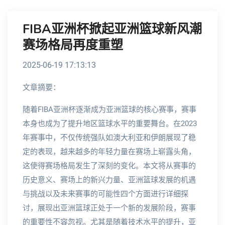
FIBA亚洲杯掀起亚洲篮球新风潮
赛场格局再度重塑
2025-06-19 17:13:13
文章摘要：
随着FIBA亚洲杯逐渐成为亚洲篮球的核心赛事，赛事
本身也成为了提升地区篮球水平的重要舞台。在2023
年赛事中，不仅传统强队如澳大利亚和伊朗展现了稳
定的表现，越来越多的年轻力量在赛场上崭露头角，
这使得赛场格局发生了深刻的变化。本文将从赛事的
历史意义、赛场上的新兴力量、亚洲篮球发展的机遇
与挑战以及未来赛事的可能性四个方面进行详细探
讨，展现出亚洲篮球正处于一个新的发展阶段，赛事
的重要性不容忽视。尤其是随着技术水平的提升，亚