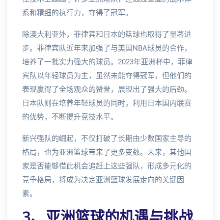
系和精细的执行力，夺得了冠军。
除澳大利亚外，菲律宾和日本的篮球也取得了显著进
步。菲律宾队近年来加强了与美国NBA球员的合作，
培养了一批实力强大的球员。2023年亚洲杯中，菲律
宾队以年轻球员为主，虽然未能夺得冠军，但他们的
表现赢得了全场观众的赞誉，展现出了强大的后劲。
日本队则在培养年轻球员的同时，利用日本国内联赛
的优势，不断提升竞技水平。
新兴强队的崛起，不仅打破了长期由少数国家主导的
格局，也为亚洲篮球带来了更多变数。未来，其他国
家是否能够借此机会追赶上这些强队，形成多元化的
竞争格局，将成为决定亚洲篮球发展走向的关键因
素。
3、亚洲篮球的机遇与挑战