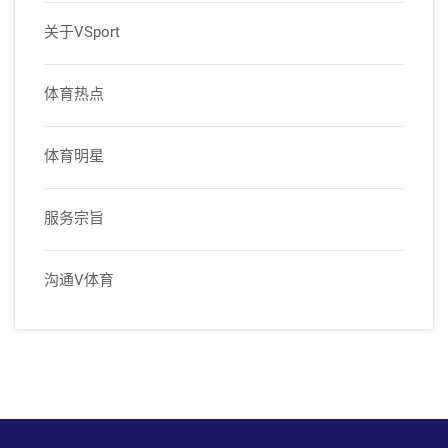
关于VSport
体育热点
体育明星
服务宗旨
沟通V体育