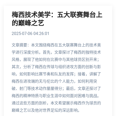
梅西技术美学：五大联赛舞台上
的巅峰之艺
2025-07-06 04:26:01
文章摘要：本文围绕梅西在五大联赛舞台上的技术美
学进行深度分析。首先，文章探讨了梅西的独特技术
风格，展现了他如何在比赛中与其他球员区别开来；
其次，分析了梅西在传球与组织进攻方面的创新与影
响，如何影响比赛节奏和队友的发挥；接着，讲解了
梅西在进攻端的无与伦比的个人能力，如何利用突
破、射门等技术动作屡屡得分；最后，文章还探讨了
梅西的精神特质与职业生涯中如何面对困难与挑战。
通过这些方面的剖析，本文希望展示梅西作为球员的
巅峰之艺以及他对世界足坛的深远影响。