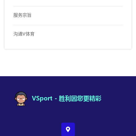
服务宗旨
沟通V体育