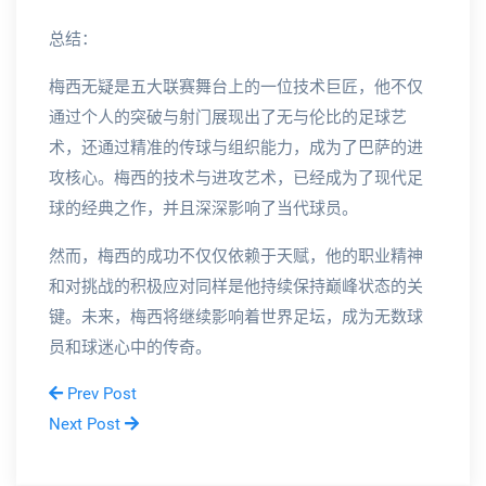
总结：
梅西无疑是五大联赛舞台上的一位技术巨匠，他不仅
通过个人的突破与射门展现出了无与伦比的足球艺
术，还通过精准的传球与组织能力，成为了巴萨的进
攻核心。梅西的技术与进攻艺术，已经成为了现代足
球的经典之作，并且深深影响了当代球员。
然而，梅西的成功不仅仅依赖于天赋，他的职业精神
和对挑战的积极应对同样是他持续保持巅峰状态的关
键。未来，梅西将继续影响着世界足坛，成为无数球
员和球迷心中的传奇。
Prev Post
Next Post