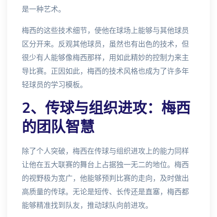
是一种艺术。
梅西的这些技术细节，使他在球场上能够与其他球员
区分开来。反观其他球员，虽然也有出色的技术，但
很少有人能够像梅西那样，用如此精妙的控制力来主
导比赛。正因如此，梅西的技术风格也成为了许多年
轻球员的学习模板。
2、传球与组织进攻：梅西
的团队智慧
除了个人突破，梅西在传球与组织进攻上的能力同样
让他在五大联赛的舞台上占据独一无二的地位。梅西
的视野极为宽广，他能够预判比赛的走向，及时做出
高质量的传球。无论是短传、长传还是直塞，梅西都
能够精准找到队友，推动球队向前进攻。