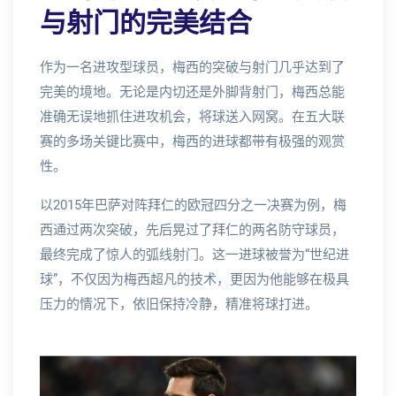
与射门的完美结合
作为一名进攻型球员，梅西的突破与射门几乎达到了
完美的境地。无论是内切还是外脚背射门，梅西总能
准确无误地抓住进攻机会，将球送入网窝。在五大联
赛的多场关键比赛中，梅西的进球都带有极强的观赏
性。
以2015年巴萨对阵拜仁的欧冠四分之一决赛为例，梅
西通过两次突破，先后晃过了拜仁的两名防守球员，
最终完成了惊人的弧线射门。这一进球被誉为“世纪进
球”，不仅因为梅西超凡的技术，更因为他能够在极具
压力的情况下，依旧保持冷静，精准将球打进。