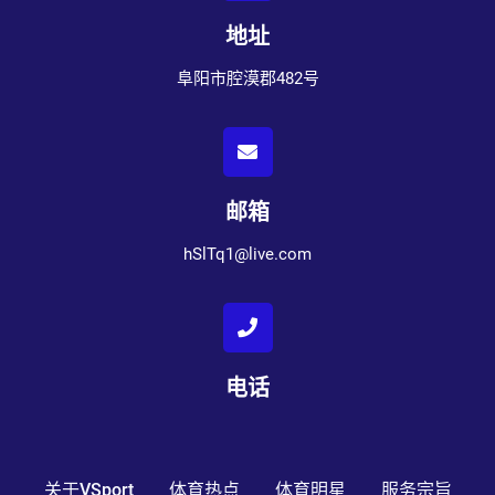
地址
阜阳市腔漠郡482号
邮箱
hSlTq1@live.com
电话
关于VSport
体育热点
体育明星
服务宗旨