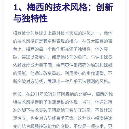
1、梅西的技术风格：创新
与独特性
梅西被誉为足球史上最具技术天赋的球员之一，而他
的技术风格正是其卓越表现的核心。在五大联赛的舞
台上，梅西的每一个动作都充满了独特性，他的突
破、带球以及变向，都是他技艺的象征。与许多球员
依赖速度或力量不同，梅西更注重精确的触球和球感
的细腻。他通过改变重心、利用微小的步伐调整，不
断突破对方防线，展现出一种几乎无法预测的风格。
例如，在2011年欧冠对阵阿森纳的比赛中，梅西的独
特技术风格得到了淋漓尽致的体现。当时，他通过精
准的脚下技术突破了阿森纳三名防守球员，不仅让球
迷惊叹，也令对方防线束手无策。这种以小幅度快速
变向结合超强控球能力的突破，不仅是一项技术，更