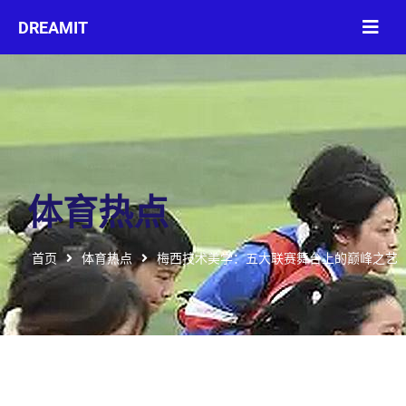
体育热点
首页
体育热点
梅西技术美学：五大联赛舞台上的巅峰之艺