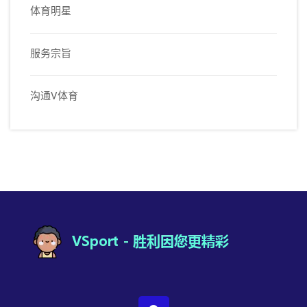
体育明星
服务宗旨
沟通V体育