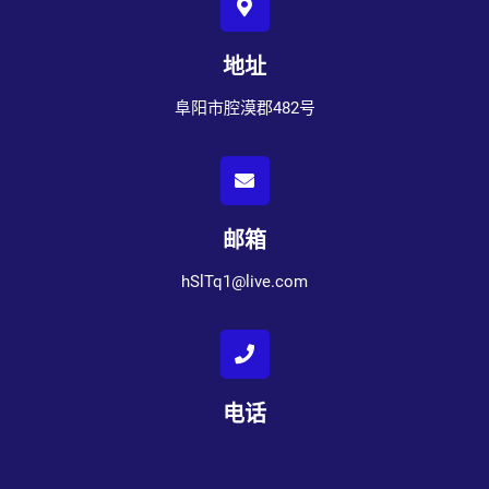
地址
阜阳市腔漠郡482号
邮箱
hSlTq1@live.com
电话