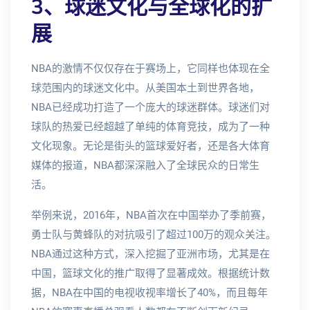
3、球迷文化与全球化的扩
展
NBA的激情不仅仅存在于赛场上，它同样也体现在全
球范围内的球迷文化中。从美国本土到世界各地，
NBA已经成功打造了一个庞大的球迷群体。球迷们对
球队的热爱已经超越了单纯的体育竞技，成为了一种
文化现象。无论是街头的篮球爱好者，还是各大体育
媒体的报道，NBA都深深融入了全球民众的日常生
活。
举例来说，2016年，NBA首次在中国举办了季前赛，
勇士队与黄蜂队的对抗吸引了超过100万的观众关注。
NBA通过这种方式，深入挖掘了亚洲市场，尤其是在
中国，篮球文化的推广取得了显著成效。根据统计数
据，NBA在中国的电视收视率增长了40%，而且每年