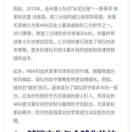
例如，2015年，金州勇士队的“水花兄弟”——斯蒂芬·库
里和克雷·汤普森，将三分球的威力发挥到极致。库里
尤其被认为是NBA历史上最具威胁的三分射手之一。
2015赛季，库里三分球的命中率高达44%，并最终带
领勇士队夺得总冠军。三分球的盛行改变了球队的进
攻策略，更多的球队开始注重外线的投射和快速转移
球的战术。
此外，NBA的战术变革也体现在防守端。随着数据分
析的崛起，球队的防守策略变得更加精细化。例如，
球员的“换防”技巧，逐渐成为了球队防守体系中的一部
分。过去的传统防守方式强调的是人盯人，而现在的
NBA更注重空间的控制与集体防守的配合。尤其是在
季后赛中，防守的高强度对抗常常成为决定胜负的关
键。