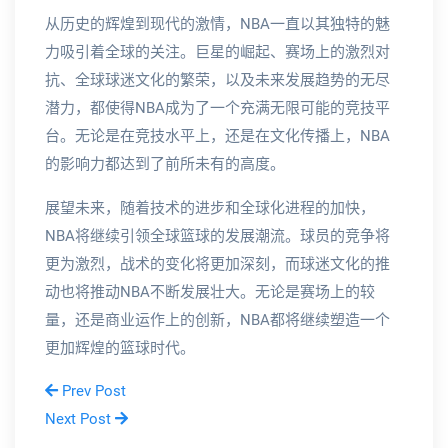
从历史的辉煌到现代的激情，NBA一直以其独特的魅
力吸引着全球的关注。巨星的崛起、赛场上的激烈对
抗、全球球迷文化的繁荣，以及未来发展趋势的无尽
潜力，都使得NBA成为了一个充满无限可能的竞技平
台。无论是在竞技水平上，还是在文化传播上，NBA
的影响力都达到了前所未有的高度。
展望未来，随着技术的进步和全球化进程的加快，
NBA将继续引领全球篮球的发展潮流。球员的竞争将
更为激烈，战术的变化将更加深刻，而球迷文化的推
动也将推动NBA不断发展壮大。无论是赛场上的较
量，还是商业运作上的创新，NBA都将继续塑造一个
更加辉煌的篮球时代。
Prev Post
Next Post