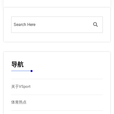
导航
关于VSport
体育热点