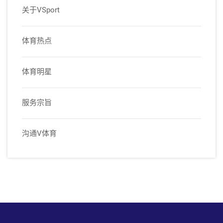
关于VSport
体育热点
体育明星
服务宗旨
沟通V体育