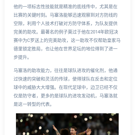
他的一项标志性技能就是精准的底线传中，尤其是在
比赛的关键时刻。马塞洛能够迅速观察到对方防线的
空隙，利用个人技术打破对方防守体系，为队友提供
完美的助攻。最著名的例子莫过于他在2014年欧冠决
赛中为C罗送上的完美助攻，这一助攻不仅帮助皇家马
德里锁定胜局，也让他在世界足坛的地位得到了进一
步提升。
马塞洛的助攻能力，往往是球队进攻的催化剂，他通
过快速的突破和灵活的传球，使得球队在反击和定位
球中的威胁大大增强。在现代足球中，边卫已经不仅
仅是防守者，更多的是球队的进攻发动机，马塞洛就
是这一转型的代表。