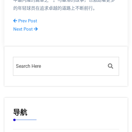
中最闪耀的篇章之一。马塞洛的故事，也激励着更多
的年轻球员在追求卓越的道路上不断前行。
Prev Post
Next Post
导航