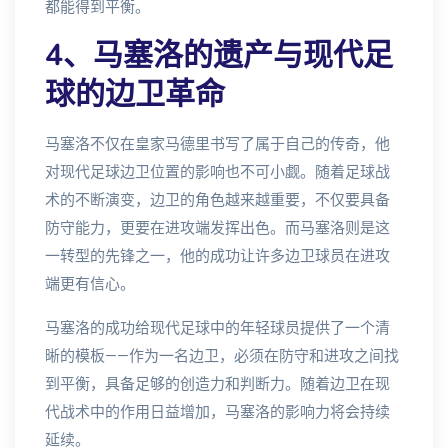
都能得到平衡。
4、马塞洛的遗产与现代足
球的边卫革命
马塞洛不仅在皇家马德里书写了属于自己的传奇，他
对现代足球边卫位置的影响也不可小觑。随着足球战
术的不断演变，边卫的角色越来越重要，不仅要具备
防守能力，更要在进攻端发挥出色。而马塞洛则是这
一转型的先锋之一，他的成功让许多边卫球员在进攻
端更有信心。
马塞洛的成功给现代足球中的年轻球员提供了一个清
晰的模板——作为一名边卫，必须在防守和进攻之间找
到平衡，具备足够的创造力和判断力。随着边卫在现
代战术中的作用日益增加，马塞洛的影响力将会持续
延续。