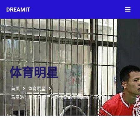
体育明星
首页
体育明星
马塞洛：皇家马德里边卫传奇的华丽助攻与不朽时刻