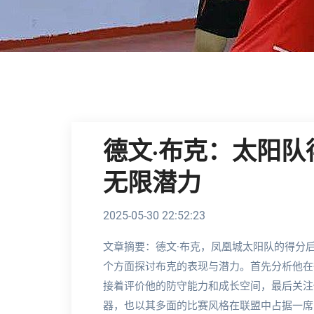
德文·布克：太阳
无限潜力
2025-05-30 22:52:23
文章摘要：德文·布克，凤凰城太阳队的得分
个方面探讨布克的表现与潜力。首先分析他在
接着评价他的防守能力和成长空间，最后关注
器，也以其多面的比赛风格在联盟中占据一席