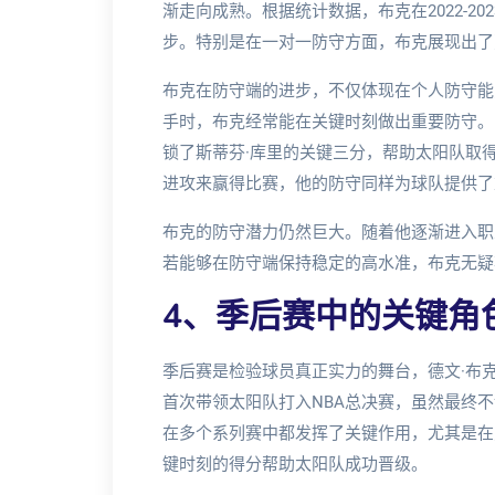
渐走向成熟。根据统计数据，布克在2022-20
步。特别是在一对一防守方面，布克展现出了
布克在防守端的进步，不仅体现在个人防守能
手时，布克经常能在关键时刻做出重要防守。
锁了斯蒂芬·库里的关键三分，帮助太阳队取
进攻来赢得比赛，他的防守同样为球队提供了
布克的防守潜力仍然巨大。随着他逐渐进入职
若能够在防守端保持稳定的高水准，布克无疑
4、季后赛中的关键角
季后赛是检验球员真正实力的舞台，德文·布克
首次带领太阳队打入NBA总决赛，虽然最终
在多个系列赛中都发挥了关键作用，尤其是在
键时刻的得分帮助太阳队成功晋级。