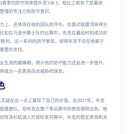
23赛季的防守效率提升至108.3，相比之前有了显著进
更强的专注力和防守意识。
力上，还体现在他的团队防守中。在面对联盟顶级得分
比如在与金州勇士队的比赛中，布克在最后时刻成功封
得胜利。这一系列的防守表现，使得布克不仅仅依赖于
重要的支持。
业生涯的巅峰期，预计他的防守能力还会进一步提升。
将成为一名更具综合威胁的球员。
色
无疑在这一点上展现了自己的价值。在2021年，布克
不敌雄鹿队，但布克在整个季后赛中的表现堪称出色。他
对阵洛杉矶湖人的首轮系列赛中，布克的稳定表现和关