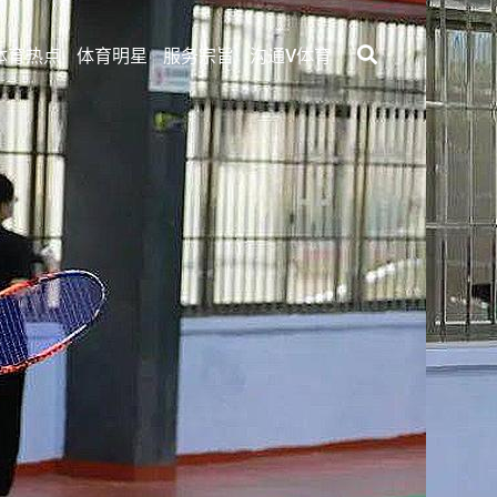
体育热点
体育明星
服务宗旨
沟通V体育