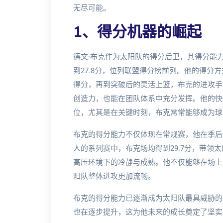
无尽可能。
1、得分机器的崛起
德文·布克作为太阳队的得分后卫，其得分能力在
到27.8分，位列联盟得分榜前列。他的得分
得分，再到突破后的灵活上篮，布克的进攻手
创造力，也能在团队体系中充分发挥。他的快
位，尤其是在关键时刻，布克常常能够成为球
布克的得分能力不仅体现在常规赛，他在季后
人的系列赛中，布克场均得到29.7分，带领
高压环境下的冷静与成熟。他不仅能够在场上
阳队整体进攻更加流畅。
布克的得分能力已逐渐成为太阳队最具威胁的
也在逐步提升，这为他未来的成长奠定了坚实