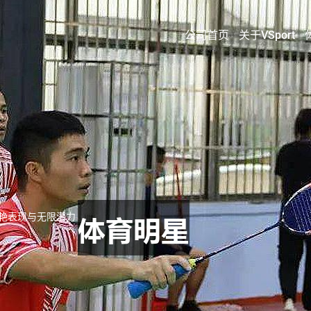
公司首页
关于VSport
惊艳表现与无限潜力