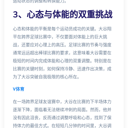
运动状态的调整和转换能力。
3、心态与体能的双重挑战
心态和体能的平衡是每个运动员成功的关键。大谷翔
平在跨界足球比赛中，不仅要面对体能上的巨大挑
战，还要应对心理上的高压。足球比赛的节奏与强度
通常远远超出棒球比赛的要求，这意味着大谷需要在
极短的时间内完成体能和心理的双重调整。特别是在
比赛的关键时刻，如何保持冷静、迅速作出决策，成
为了大谷突破自我极限的核心所在。
V体育
在一场跨界足球友谊赛中，大谷在比赛的下半场体力
逐渐下降，面临着无法继续冲刺的局面。然而，他并
没有因此沮丧，反而通过调整呼吸和心态，找到了保
持体力的最佳方式。在短短几分钟的时间里，大谷调