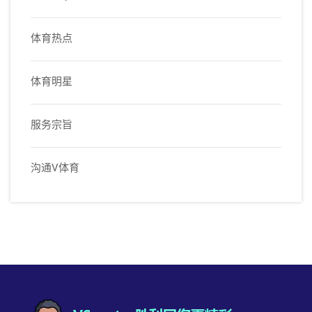
体育热点
体育明星
服务宗旨
沟通V体育