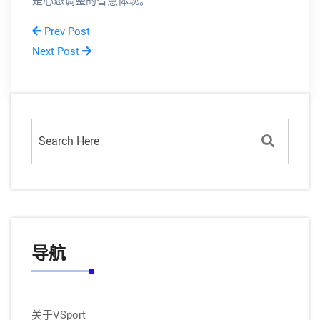
是心态调整的智慧体现。
Prev Post
Next Post
导航
关于VSport