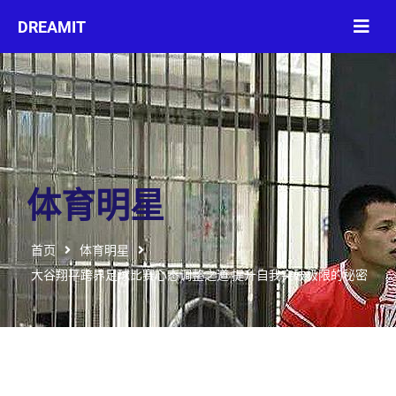
体育明星
首页
体育明星
大谷翔平跨界足球比赛心态调整之道 提升自我突破极限的秘密