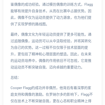
鉴偶像的成功经验。通过模仿偶像的训练方式，Flagg
能够有效提升自身技术，从而在比赛中占据优势。因
此，偶像不仅为运动员提供了动力源泉，也为他们提
供了实现梦想的路线图。
最终，偶像文化为年轻运动员提供了更多可能性。通
过追随偶像，运动员可以从中汲取经验，并将其转化
为自己的优势。这一过程不仅仅限于技术层面的提
升，更包括了精神和心理层面的塑造。因此，在未来
的运动员培养中，偶像的作用依旧不可忽视，它是推
动运动员不断突破自我、迈向卓越的重要动力。
总结：
Cooper Flagg的成功并非偶然，他背后有着深厚的家
庭支持和偶像的激励。在罗纳尔多的影响下，Flagg不
仅在技术上不断突破自我，更在心态和职业精神上得