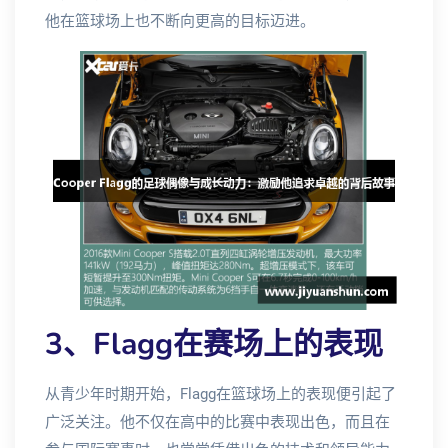
他在篮球场上也不断向更高的目标迈进。
3、Flagg在赛场上的表现
从青少年时期开始，Flagg在篮球场上的表现便引起了
广泛关注。他不仅在高中的比赛中表现出色，而且在