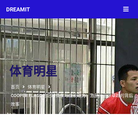
体育明星
首页
体育明星
COOPER FLAGG的足球偶像与成长动力：激励他追求卓越的背后
故事