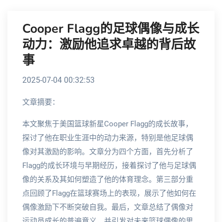
Cooper Flagg的足球偶像与成长
动力：激励他追求卓越的背后故
事
2025-07-04 00:32:53
文章摘要：
本文聚焦于美国篮球新星Cooper Flagg的成长故事，
探讨了他在职业生涯中的动力来源，特别是他足球偶
像对其激励的影响。文章分为四个方面，首先分析了
Flagg的成长环境与早期经历，接着探讨了他与足球偶
像的关系及其如何塑造了他的体育理念。第三部分重
点回顾了Flagg在篮球赛场上的表现，展示了他如何在
偶像激励下不断突破自我。最后，文章总结了偶像对
运动员成长的普遍意义，并引发对未来篮球偶像的思