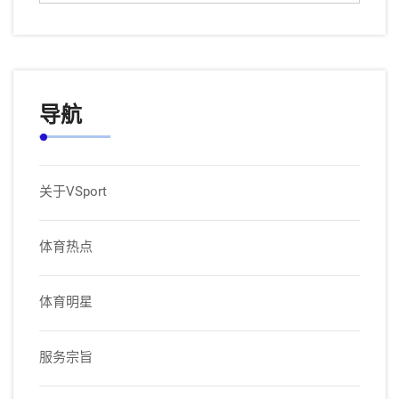
导航
关于VSport
体育热点
体育明星
服务宗旨