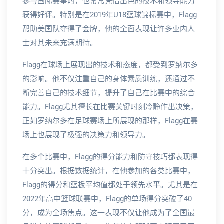
参与国际赛事时，也常常凭借出色的技术和领导能力
获得好评。特别是在2019年U18篮球锦标赛中，Flagg
帮助美国队夺得了金牌，他的全面表现让许多业内人
士对其未来充满期待。
Flagg在球场上展现出的技术和态度，都受到罗纳尔多
的影响。他不仅注重自己的身体素质训练，还通过不
断完善自己的技术细节，提升了自己在比赛中的综合
能力。Flagg尤其擅长在比赛关键时刻冷静作出决策，
正如罗纳尔多在足球赛场上所展现的那样，Flagg在赛
场上也展现了极强的决策力和领导力。
在多个比赛中，Flagg的得分能力和防守技巧都表现得
十分突出。根据数据统计，在他参加的各类比赛中，
Flagg的得分和篮板平均值都处于领先水平。尤其是在
2022年高中篮球联赛中，Flagg的单场得分突破了40
分，成为全场焦点。这一表现不仅让他成为了全国最