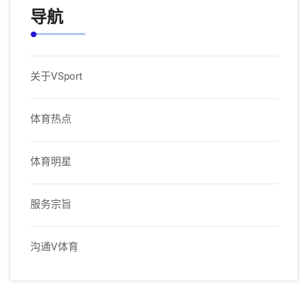
导航
关于VSport
体育热点
体育明星
服务宗旨
沟通V体育